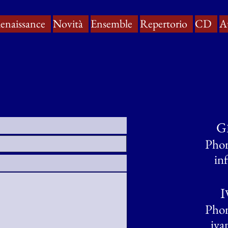
enaissance
Novità
Ensemble
Repertorio
CD
A
G
Phon
in
I
Phon
iva