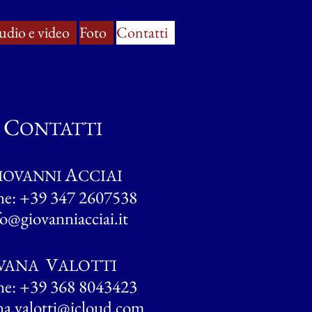
udio e video
Foto
Contatti
C
ONTATTI
A
CCIAI
IOVANNI
e: +39 347 2607538
fo@giovanniacciai.it
V
VANA
ALOTTI
e: +39 368 8043423
na.valotti@icloud.com