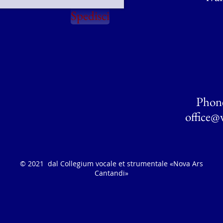
Spedisci
V
M
Phone
office@
© 2021 dal Collegium vocale et strumentale «Nova Ars
Cantandi»