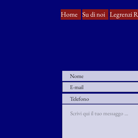
Home
Su di noi
Legrenzi R